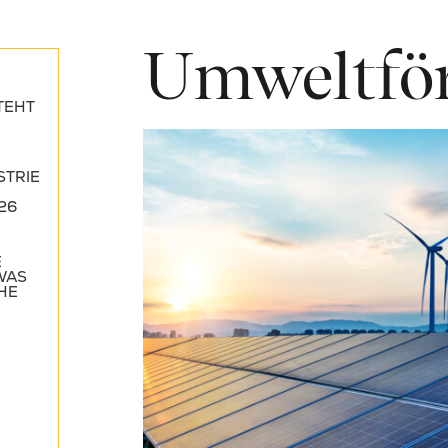
Umweltfö
TEHT
STRIE
26
E
WAS
HE